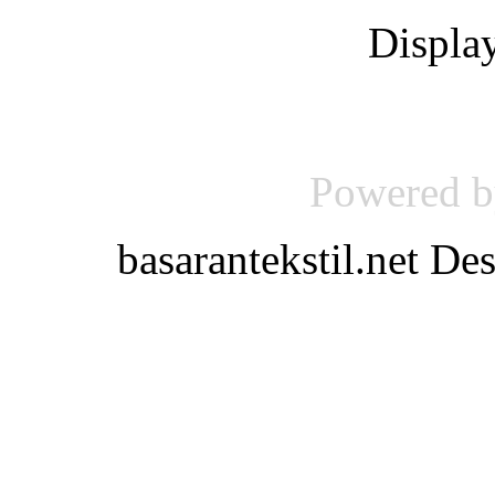
Displ
Powered 
basarantekstil.net D