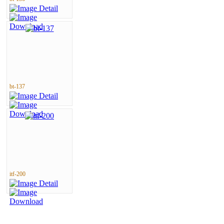
bt-137
itf-200